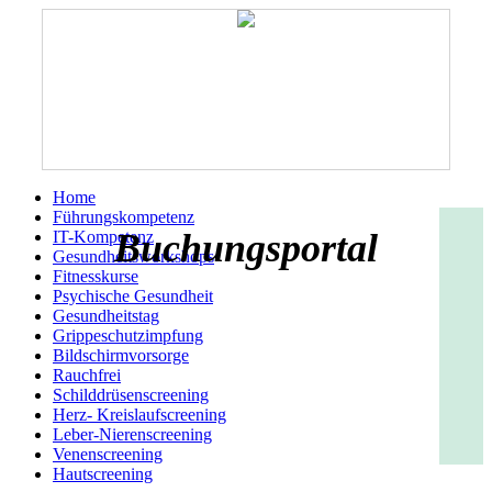
Home
Führungskompetenz
Buchungsportal
IT-Kompetenz
Gesundheitsworkshops
Fitnesskurse
Psychische Gesundheit
Gesundheitstag
Grippeschutzimpfung
Bildschirmvorsorge
Rauchfrei
Schilddrüsenscreening
Herz- Kreislaufscreening
Leber-Nierenscreening
Venenscreening
Hautscreening